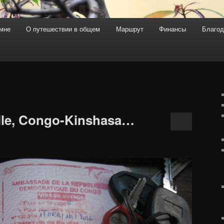
мне
О путешествии в общем
Маршрут
Финансы
Благод
держимому
ому содержимому
lle, Congo-Kinshasa…