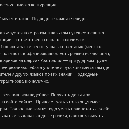
весьма высока конкуренция.
 бывает и такое. Подводные камни очевидны.
 варьируется по странам и навыкам путешественника.
ации, соответственно вполне находима в
 большей части недоступна в неразвитых (местное
 части неквалифицированно). Есть редкие исключения,
ндаринов на фермах Австралии — при ударном труде
олне реальны, работа учителем русского языка там где
чителем других языков при их знании. Подводные
егарантированно наличие.
, реклама, или подобное. Получать деньги за
на сайте(сайтах). Принесет хоть что-то ощутимое
рии. Подводные камни: надо уметь привлекать людей;
тывать и выдавать годные ролики; надо показывать