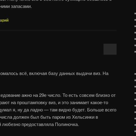
дними запасами.
тарий
омалось всё, включая базу данных выдачи виз. На
едование ажно на 29е число. То есть совсем близко от
рают на проштамповку виз, и это занимает какое-то
думал я, ну да ладно — там видно будет. Больше всего
о числа должен был быть паром из Хельсинки в
й любезно предоставляла Полиночка.