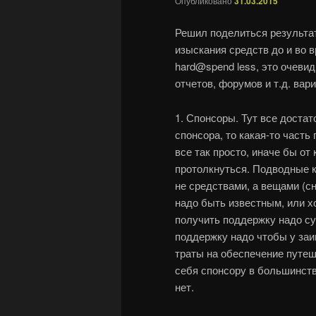
Опубликовано
31.03.2015
Решил поделиться результа
изыскания средств до и во 
hard@spend less, это очеви
отчетов, форумов и т.д. вари
1. Спонсоры. Тут все достат
спонсора, то какая-то часть
все так просто, иначе бы от
протолкнуться. Подводные к
не средствами, а вещами (сн
надо быть известным, или 
получить поддержку надо су
поддержку надо чтобы у за
траты на обеспечение путеш
себя спонсору в большинств
нет.