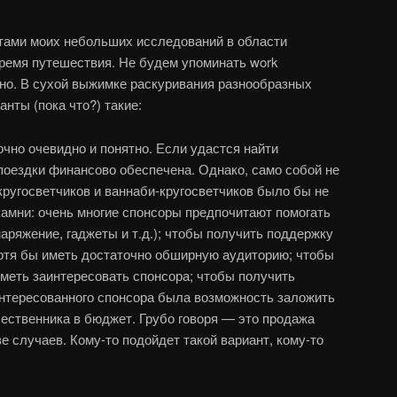
тами моих небольших исследований в области
время путешествия. Не будем упоминать work
дно. В сухой выжимке раскуривания разнообразных
анты (пока что?) такие:
очно очевидно и понятно. Если удастся найти
 поездки финансово обеспечена. Однако, само собой не
 кругосветчиков и ваннаби-кругосветчиков было бы не
амни: очень многие спонсоры предпочитают помогать
аряжение, гаджеты и т.д.); чтобы получить поддержку
хотя бы иметь достаточно обширную аудиторию; чтобы
меть заинтересовать спонсора; чтобы получить
интересованного спонсора была возможность заложить
ественника в бюджет. Грубо говоря — это продажа
е случаев. Кому-то подойдет такой вариант, кому-то