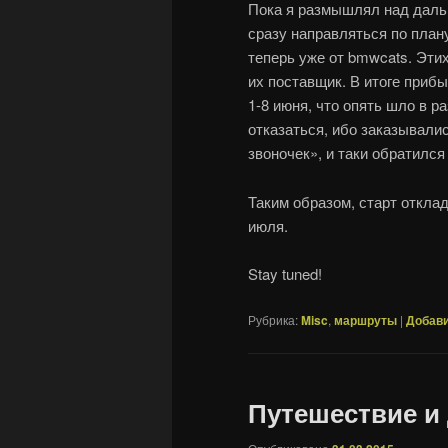
Пока я размышлял над даль
сразу направляться по план
теперь уже от bmwcats. Эти
их поставщик. В итоге приб
1-8 июня, что опять шло в р
отказаться, ибо заказывалис
звоночек», и таки обратился
Таким образом, старт откла
июля.
Stay tuned!
Рубрика:
Misc
,
маршруты
|
Добави
Путешествие и