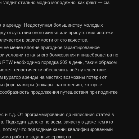
выглядит стильно модно молодежно, как факт — см.
ья в аренду. Недоступная большинству молодых
ду отсутствия оного жилья или присутствия ипотеки
зличается в зависимости от его качества,
ем не менее вполне пригодное гарантированное
ри условии тотального бомжевания и нищебродства по
 RTW необходимо порядка 20$ в день, таким образом
ожет теоретически обеспечить всё путешествие.
 куратор аренды на местах; возможны потери от
ы форс-мажоры (пожары, затопления), которые
есообразность продолжения путешествия при подпитке
с и т.д. От программирования до написания статей в
га. Подходит далеко не всем, зачастую даже тем кто
о, потому что подводные камни: квалифицированный
ъема работ в заданные сроки; на