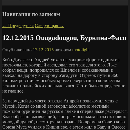
Навигация по записям
←
Предыдущая
Следующая
→
12.12.2015 Ouagadougou, Буркина-Фасо
Опубликовано
13.12.2015
автором
motolight
Бобо-Диулассо. Андрей уехал на микро-сафари с одним из
постояльцев, который арендовал его трак для этого. Я же
собрал вещи, попрощался со Шпелой и собакевичами и
выехал на дорогу в сторону Уагадуги. Отрезок пути в 360
километров ничем особым кроме невероятного количества
лежачих полицейских не выделялся. И это было определенно
не главное.
За пару дней до моего отъезда Андрей познакомил меня с
Мусой. Когда со мной заговорил абсолютно местный
пожилой буркинец на русском языке я сперва даже растерялся.
Благообразно выглядящий, с острым огоньком в глазах и явно
молодой душой, несмотря на возраст. Во времена Советского
Союза Муса учился в Кишиневе, а затем жил в Баку и Одессе.