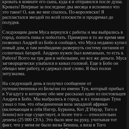
кровать в комнате его сына, куда я и отправился после душа.
Кровать! Впервые за последние два месяца я вспомнил что
это такое! О, как же мне спалось. По-королевски! Я
распластался звездой по всей плоскости и продремал до
полудня.
Следующим днем Муса вернулся с работы и мы выбрались в
город, попить пива и поболтать. Примерно в то же время мне
позвонил Андрей из Бобо и сообщил, что Муса недавно купил
новый дом, и там необходимо развернуть систему питания от
солнечных батарей. Андрею нужен был компаньон, то есть я.
Работа! Всего на три дня и небольшие, но все же деньги. Муса
заговорщически улыбался и кивал головой. Еще в Бобо он
обещал мне работу, и сдержал своё слово. Я был полон
энтузиазма.
На следующий день я получил сообщение от
путешественника из Бельгии по имени Тун, который прибыл
в Уагадугу и которому обо мне рассказал один из постояльцев
Андрея в Бобо. Мы выбрались в город, и я с помощью Туна
узнал о том, что объединенная виза западной африки
(включающая в себя Нигер, Буркина, Кот Д’Ивуар, Того и
Бенин) все еще существует, и более того — относительно
дешева (25 000 CFA). Это было мне на руку, учитывая тот
факт, что у меня не было визы Бенина, а виза в Того