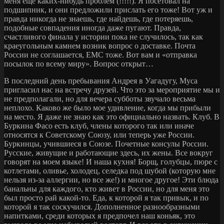
меня еще каких-нибудь проблем (!!!!!). Я посетовал на
подшипник, и они предложили прислать его тоже! Вот уж и
правда никогда не знаешь, где найдешь, где потеряешь,
подобные совпадения иногда даже пугают. Правда,
счастливого финала у истории пока не случилось, так как
краеугольным камнем возник вопрос о доставке. Почта
России не соглашается, ЕМС тоже. Вот вам и «отправка
посылок по всему миру». Вопрос открыт…
В последний день пребывания Андрея в Уагадугу, Муса
пригласил нас на встречу друзей. Что это за мероприятие мы и
не предполагали, но для вечера субботы звучало весьма
неплохо. Каково же было мое удивление, когда мы прибыли
на место. Я даже не знаю как это официально назвать. Клуб. В
Буркина Фасо есть клуб, члены которого так или иначе
относятся к Советскому Союзу, или теперь уже России.
Буркинцы, учившиеся в Союзе. Почетные консулы России.
Русские, живущие и работающие здесь, их жены. Все вокруг
говорят на моем языке! И наша кухня! Борщ, голубцы, пюре с
котлетами, оливье, холодец, селедка под шубой (которую мне
нельзя из-за аллергии, но все же!) и многое другое! Эти блюда
банальны для каждого, кто живет в России, но для меня это
был просто рай какой-то. Еда, к которой я так привык, и по
которой я так соскучился. Дополненное разнообразными
напитками, среди которых я предпочел наш коньяк, это