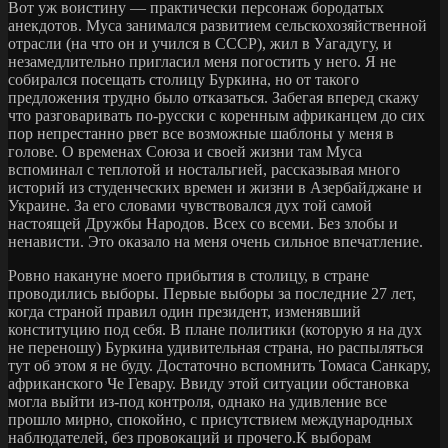
Вот уж воистину — практически персонаж бородатых
анекдотов. Муса занимался развитием сельскохозяйственной
отрасли (на что он и учился в СССР), жил в Уагадугу, и
незамедлительно пригласил меня погостить у него. Я не
собирался посещать столицу Буркина, но от такого
предложения трудно было отказаться. Забегая вперед скажу
что разговаривать по-русски с коренным африканцем до сих
пор непрестанно рвет все возможные шаблоны у меня в
голове. О временах Союза и своей жизни там Муса
вспоминал с теплотой и ностальгией, рассказывая много
историй из студенческих времен и жизни в Азербайджане и
Украине. За его словами чувствовался дух той самой
настоящей Дружбы Народов. Всех со всеми. Без злобы и
ненависти. Это оказало на меня очень сильное впечатление.
Ровно накануне моего прибытия в столицу, в стране
проводились выборы. Первые выборы за последние 27 лет,
когда страной правил один президент, изменявший
конституцию под себя. В плане политики (которую я на дух
не переношу) Буркина удивительная страна, но распыляться
тут об этом я не буду. Достаточно вспомнить Томаса Санкару,
африканского Че Гевару. Ввиду этой ситуации обстановка
могла выйти из-под контроля, однако на удивление все
прошло мирно, спокойно, с присутствием международных
наблюдателей, без провокаций и прочего.К выборам