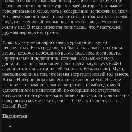
вызвало во мне небывалый восторг. И все это в окружении
взрослых состоявшихся мудрых людей, которые понимают,
говорят на моем языке, хоть и совершенно не похожи на меня.
В нашем краю нет даже посольства этой страны а здесь целый
клуб, где с теплотой вспоминают времена, когда учились и
жили у нас. В такие моменты понимаешь, что у настоящей
дружбы народов нет границ.
Итак, в уме у меня нарисовалось уравнение с кучей
неизвестных. Есть средства, чтобы ехать дальше, но нужна
деталь, которую необходимо как-то сюда телепортировать.
Оригинальный подшипник, который БМВ может сюда
доставить за несколько дней стоит нереальную сумму (480
евро против аналога хорошей фирмы за 60 долларов). Муса,
настаивающий на том, чтобы мы встретили новый год вместе.
Виза в Нигерию впритык, если я все же останусь. И самое
главное — огромное желание встретить новый год с моей
единственной и ненаглядной, но совершенное отсутствие
возможности это реализовать. Билеты на самолёт стали стоить
совершенно космических денег… Случаются ли чудеса на
Новый Год?
Поделиться