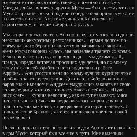
население отнеслось ответственно, и именно поэтому в
Уагадугу я был встречен другом Мусы — Анэ, потому что сам
Муса отправился в свой родной город, чтобы принять участие
в голосовании там. Анэ тоже учился в Кишиневе, на
строительном, и так же говорил по-русски.
Мы отправились в гости к Анэ но перед этим заехал в один из
небольших аккуратных ресторанчиков. Первым долгом по-
моему каждого буркинца является «накормить и напоить».
Жена Мусы говорила «Здесь, мы разделяем трапезу со всеми.
Если вокруг есть нуждающиеся люди — мы делимся». Я,
правда, изредка встречал просящих еду детей, но по-моему
это у них способ заработка пока родители на работе.
Африка… Анэ угостил меня по-моему лучшей курицей что я
пробовал за все путешествие. До этого, в Бобо, в одном из
баров мы с Евгеном и Андреем умудрились заказать на свою
голову курицу которая готовится «здесь и сейчас». «Пуле
бисиклет» — курица-велосипед, как ее тут называют. Мяса
нет, есть кости :) Здесь же, кура оказалась жирна, сочна и
приготовлена как надо, в прекраснейшем соусе и овощах. И
пиво, местное Бракина, которое принесло в мое тело покой
после дороги.
После непродолжительного визита в дом Анэ мы отправились
в дом Мусы, который был все еще в пути. Мне выделили