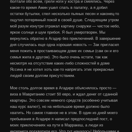
болтали обо всем, грели ноги у костра и смеялись. Через
какое-то время Амин ушел спать в палатку, а я добил
остатки бутылки, спел несколько пьяных песен и наконец-то
ощутил потерянный покой в своей душе. Следующим утром
мой разум изнутри отражал картину снаружи — чистое небо,
яркое солнце и шум прибоя. Я был умиротворен. Мы
вернулись обратно в Агадир без приключений. В завершение
дня случилась еще одна хорошая новость — Зак пригласил
меня пожить в простаивающем доме их семьи (сам он и его
семья жила в другом). Это было очень кстати, так как
несмотря на отсутствие каких-либо сложностей в доме
Яссина я не хотел хоть как-то напрягать этих прекрасных
людей своим долгим присутствием.
Мое столь долгое время в Агадире объяснялось просто —
виза в Мавританию стоит 50 евро, и ждал денег от сданной
квартиры. Это совсем немного средств (особенно учитывая
наш курс валют), но на небольшое время должно было
хватить. Но самое главное не в этом. В один из дней моего
пребывания в Агадире я написал предпоследний пост, о
моих приключениях на пути в Марракеш, а люди из
интернета подхватили его. Что тут началось! Небольшими и