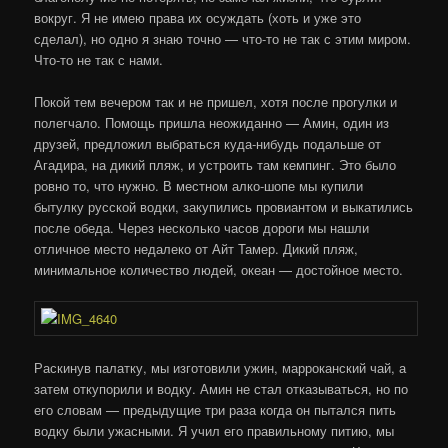
вокруг. Я не имею права их осуждать (хоть и уже это
сделал), но одно я знаю точно — что-то не так с этим миром.
Что-то не так с нами.
Покой тем вечером так и не пришел, хотя после прогулки и
полегчало. Помощь пришла неожиданно — Амин, один из
друзей, предложил выбраться куда-нибудь подальше от
Агадира, на дикий пляж, и устроить там кемпинг. Это было
ровно то, что нужно. В местном алко-шопе мы купили
бытулку русской водки, закупились провиантом и выкатились
после обеда. Через несколько часов дороги мы нашли
отличное место недалеко от Айт Тамер. Дикий пляж,
минимальное количество людей, океан — достойное место.
Раскинув палатку, мы изготовили ужин, марроканский чай, а
затем откупорили и водку. Амин не стал отказываться, но по
его словам — предыдущие три раза когда он пытался пить
водку были ужасными. Я учил его правильному питию, мы