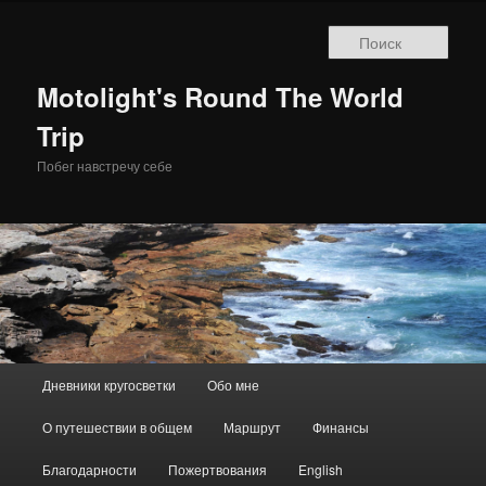
Поис
Motolight's Round The World
Trip
Побег навстречу себе
Главное меню
Дневники кругосветки
Обо мне
Перейти к основному содержимому
О путешествии в общем
Маршрут
Финансы
Благодарности
Пожертвования
English