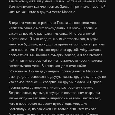
языка коммуникации у меня и у них, но тем не менее я всегда
был принимаем как член семьи. Здесь я пропитался местной
жизнью как нигде в другом месте Марокко.
В один из моментов ребята из Позитива попросили меня
написать отчет о моих похождениях в Южной Европе. Я
засел за ноутбук, расправил мысли… И потерял покой
внутри себя. Я был сердит, я был чертовски зол, внутри
меня все бурлило, но я долгое время не мог понять причины
этого состояния. Я позвал одного из друзей, Абдурахмана,
прогуляться. Мы вышли в сумерки вечера, а я все пытался
найти причины огромной волны практически ярости, которая
захлестывала меня. В конце-концов я смог найти
объяснение. После двух недель, проведенных в Марокко я
смог увидеть совершенно другую жизнь, другую культуру, но
что самое главное — совершенно других людей. И Европа
проигрывала сравнение с ними с разгромным счетом.
Безразличные, пустые, живущие в собственном закрытом
мирке люди — так теперь виделось мне большинство тех,
кого я повстречал на своем пути. Люди, живущие
благополучно, но озабоченные только лишь тем как это
благополучие не потерять, не замечая жизни, что бурлит