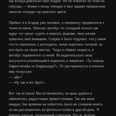
как всегда довольно-таки поздно. Но не пожалел об этом ни
секунды — ближе к концу поездки я был одарён прекрасным
закатом посреди гор красного цвета.
Прибыл я в Агадир уже затемно, и понемногу продвигался к
точке встречи. Обогнал автобус по соседней полосе как
вдруг тот начал гудеть и моргать фарами, явно желая
привлечь мое внимание. Сперва я было подумал, что у меня
что-то свалилось с мотоцикла, начал ворочать головой, но
все было на своих местах. Тогда я сбавил скорость и
автобус поравнялся со мной. Из водительского окна
высунулся улыбающийся водитель и закричал: «Ты знаешь
Абделлатифа из Беррешида?». От растерянности я ответил
ему по-русски:
— «Да»!
— «Ну так я его брат!».
Вот так встреча! Мы остановились на краю дороги и
обменялись радостными приветствиями. Так как меня
ожидал Зак времени на поболтать было не слишком много,
но мы договорились встретиться позже в другой день. Я
поехал дальше, окрыленный событием. Что ж, Агадир