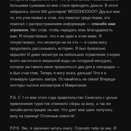
большими суммами ко мне стали приходить деньги. В итоге
набралось почти 300 долларов! WOOOHOOOO!!! Друзья мои,
те, кто участвовал в этом, кто помогал средствами, кто
помогал с распространением информации —
спасибо вам
огромное
. Нет слов, чтобы передать мою благодарность
вам. Я почувствовал, что я не один в этом мире. Я
почувствовал, что несмотря ни на что — я снова могу
продолжить рассказывать историю. Я был буквально
окрылён! И даже несмотря на небольшое отравление (скорее
всего наглотался океанской воды на голодный желудок),
которое заставило меня проваляться два дня в лихорадке —
я был счастлив. Теперь я могу ехать дальше! Что я и
планирую сделать завтра. Оставайтесь на связи! Впереди
полторы тысячи километров и Мавритания.
P.S. С 1-го мая этого года правительство Сенегала с целью
привлечения туристов отменило сборы за визу, а так же
онлайн-регистрацию на нее. Что дает мне шанс получить
визу на границе! Отличные новости!
P.P.S. Уве, я закончил читать книгу. Спасибо тебе за нее. И