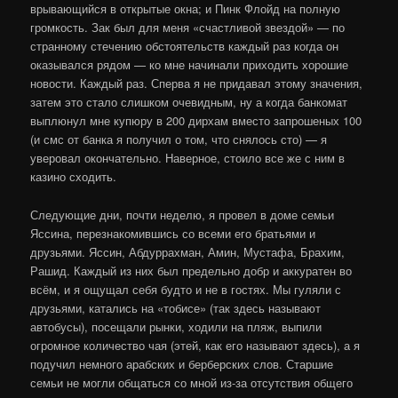
врывающийся в открытые окна; и Пинк Флойд на полную
громкость. Зак был для меня «счастливой звездой» — по
странному стечению обстоятельств каждый раз когда он
оказывался рядом — ко мне начинали приходить хорошие
новости. Каждый раз. Сперва я не придавал этому значения,
затем это стало слишком очевидным, ну а когда банкомат
выплюнул мне купюру в 200 дирхам вместо запрошеных 100
(и смс от банка я получил о том, что снялось сто) — я
уверовал окончательно. Наверное, стоило все же с ним в
казино сходить.
Следующие дни, почти неделю, я провел в доме семьи
Яссина, перезнакомившись со всеми его братьями и
друзьями. Яссин, Абдуррахман, Амин, Мустафа, Брахим,
Рашид. Каждый из них был предельно добр и аккуратен во
всём, и я ощущал себя будто и не в гостях. Мы гуляли с
друзьями, катались на «тобисе» (так здесь называют
автобусы), посещали рынки, ходили на пляж, выпили
огромное количество чая (этей, как его называют здесь), а я
подучил немного арабских и берберских слов. Старшие
семьи не могли общаться со мной из-за отсутствия общего