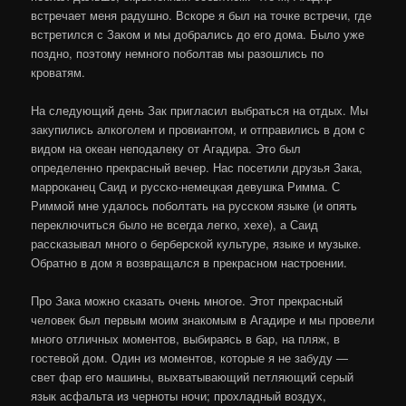
встречает меня радушно. Вскоре я был на точке встречи, где
встретился с Заком и мы добрались до его дома. Было уже
поздно, поэтому немного поболтав мы разошлись по
кроватям.
На следующий день Зак пригласил выбраться на отдых. Мы
закупились алкоголем и провиантом, и отправились в дом с
видом на океан неподалеку от Агадира. Это был
определенно прекрасный вечер. Нас посетили друзья Зака,
марроканец Саид и русско-немецкая девушка Римма. С
Риммой мне удалось поболтать на русском языке (и опять
переключиться было не всегда легко, хехе), а Саид
рассказывал много о берберской культуре, языке и музыке.
Обратно в дом я возвращался в прекрасном настроении.
Про Зака можно сказать очень многое. Этот прекрасный
человек был первым моим знакомым в Агадире и мы провели
много отличных моментов, выбираясь в бар, на пляж, в
гостевой дом. Один из моментов, которые я не забуду —
свет фар его машины, выхватывающий петляющий серый
язык асфальта из черноты ночи; прохладный воздух,