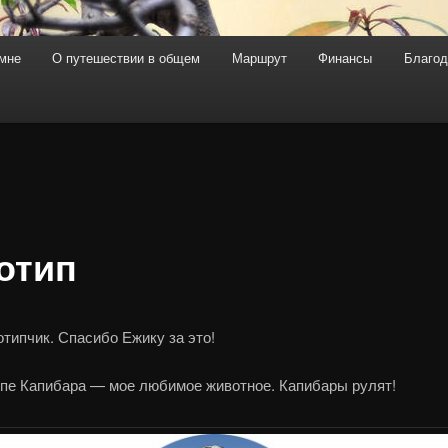
мне
О путешествии в общем
Маршрут
Финансы
Благод
держимому
отип
отипчик. Спасибо Ежику за это!
ипе Капибара — мое любимое животное. Капибары рулят!